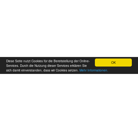
Diese Seite nutzt Cookies für die Bereitstellung der Online-
OK
Services. Durch die Nutzung dieser Services erklären Sie
sich damit einverstanden, dass wir Cookies setzen.
Mehr Informationen.
FAQ
Über Akakiko
AGB
DSGVO
Impressum
Kundenkarte
Zustellgebiet
Lob
Reservierung
Nachricht
Call-Center: 057 333 333
© Akakiko Restaurant-Entwicklungs GmbH 2026