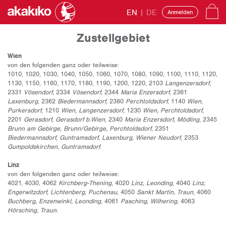
EN
|
DE
Anmelden
Zustellgebiet
Wien
von den folgenden ganz oder teilweise:
1010, 1020, 1030, 1040, 1050, 1060, 1070, 1080, 1090, 1100, 1110, 1120,
1130, 1150, 1160, 1170, 1180, 1190, 1200, 1220, 2103
Langenzersdorf
,
2331
Vösendorf
, 2334
Vösendorf
, 2344
Maria Enzersdorf
, 2361
Laxenburg
, 2362
Biedermannsdorf
, 2380
Perchtoldsdorf
, 1140
Wien,
Purkersdorf
, 1210
Wien, Langenzersdorf
, 1230
Wien, Perchtoldsdorf
,
2201
Gerasdorf, Gerasdorf b.Wien
, 2340
Maria Enzersdorf, Mödling
, 2345
Brunn am Gebirge, Brunn/Gebirge, Perchtoldsdorf
, 2351
Biedermannsdorf, Guntramsdorf, Laxenburg, Wiener Neudorf
, 2353
Gumpoldskirchen, Guntramsdorf
.
Linz
von den folgenden ganz oder teilweise:
4021, 4030, 4062
Kirchberg-Thening
, 4020
Linz, Leonding
, 4040
Linz,
Engerwitzdorf, Lichtenberg, Puchenau
, 4050
Sankt Martin, Traun
, 4060
Buchberg, Enzenwinkl, Leonding
, 4061
Pasching, Wilhering
, 4063
Hörsching, Traun
.