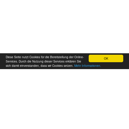
Diese Seite nutzt Cookies für die Bereitstellung der Online-
OK
Services. Durch die Nutzung dieser Services erklären Sie
sich damit einverstanden, dass wir Cookies setzen.
Mehr Informationen.
FAQ
Über Akakiko
AGB
DSGVO
Impressum
Kundenkarte
Zustellgebiet
Lob
Reservierung
Nachricht
Call-Center: 057 333 333
© Akakiko Restaurant-Entwicklungs GmbH 2026