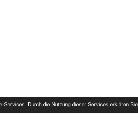
ine-Services. Durch die Nutzung dieser Services erklären Sie
AGB
DSGVO
Impressum
Kundenkarte
Zustellgebiet
Lob
R