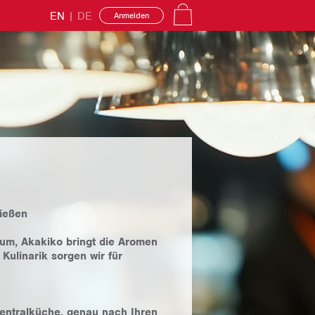
EN
|
DE
Anmelden
ießen
äum, Akakiko bringt die Aromen
Kulinarik sorgen wir für
 Zentralküche, genau nach Ihren